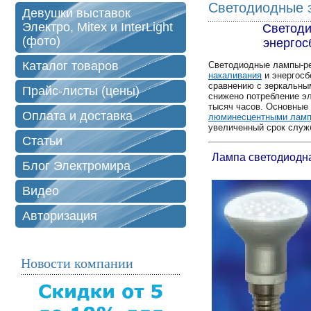
Светодиодные 
Девушки выставок
Электро, Mitex и InterLight
Светоди
(фото)
энергос
Каталог товаров
Светодиодные лампы-р
накаливания
и энергосб
сравнению с зеркальны
Прайс-листы (цены)
снижено потребление эл
тысяч часов. Основные
Оплата и доставка
люминесцентными лам
увеличенный срок служ
Статьи
Лампа светодиодн
Блог Электромира
Видео
Авторизация
Новости компании