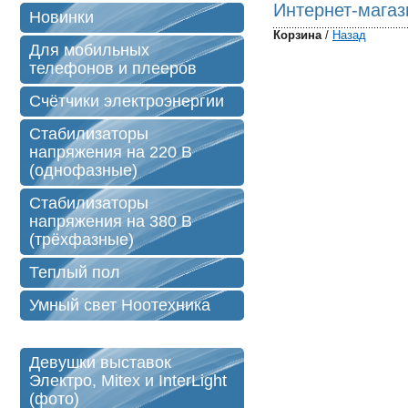
Интернет-магаз
Новинки
Корзина
/
Назад
Для мобильных
телефонов и плееров
Счётчики электроэнергии
Стабилизаторы
напряжения на 220 В
(однофазные)
Стабилизаторы
напряжения на 380 В
(трёхфазные)
Теплый пол
Умный свет Ноотехника
Девушки выставок
Электро, Mitex и InterLight
(фото)